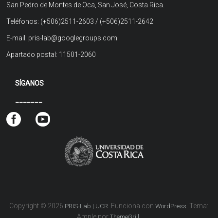
San Pedro de Montes de Oca, San José, Costa Rica.
Teléfonos: (+506)2511-2603 / (+506)2511-2642
E-mail: pris-lab@googlegroups.com
Apartado postal: 11501-2060
SÍGANOS
_______
Copyright © 2026
. Funciona con
. Tema:
PRIS-Lab | UCR
WordPress
Ample por
.
ThemeGrill