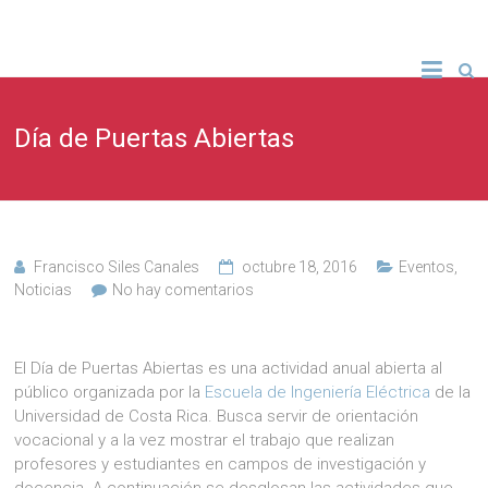
Día de Puertas Abiertas
Francisco Siles Canales
octubre 18, 2016
Eventos
,
Noticias
No hay comentarios
El Día de Puertas Abiertas es una actividad anual abierta al
público organizada por la
Escuela de Ingeniería Eléctrica
de la
Universidad de Costa Rica. Busca servir de orientación
vocacional y a la vez mostrar el trabajo que realizan
profesores y estudiantes en campos de investigación y