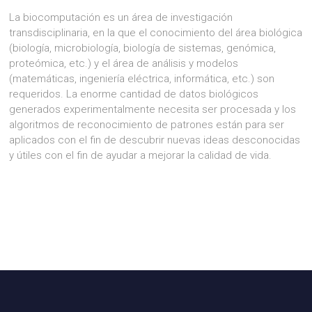
La biocomputación es un área de investigación
transdisciplinaria, en la que el conocimiento del área biológica
(biología, microbiología, biología de sistemas, genómica,
proteómica, etc.) y el área de análisis y modelos
(matemáticas, ingeniería eléctrica, informática, etc.) son
requeridos.
La enorme cantidad de datos biológicos
generados experimentalmente necesita ser procesada y los
algoritmos de reconocimiento de patrones están para ser
aplicados con el fin de descubrir nuevas ideas desconocidas
y útiles con el fin de ayudar a mejorar la calidad de vida.
ACERCA DE BEND